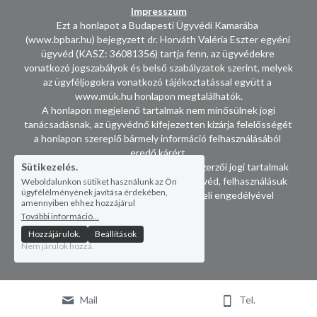
Impresszum
Ezt a honlapot a Budapesti Ügyvédi Kamarába 
(www.bpbar.hu) bejegyzett dr. Horváth Valéria Eszter egyéni 
ügyvéd (KASZ: 36081356) tartja fenn, az ügyvédekre 
vonatkozó jogszabályok és belső szabályzatok szerint, melyek 
az ügyféljogokra vonatkozó tájékoztatással együtt a 
www.mük.hu honlapon megtalálhatók.
 A honlapon megjelenő tartalmak nem minősülnek jogi 
tanácsadásnak, az ügyvédnő kifejezetten kizárja felelősségét 
a honlapon szereplő bármely információ felhasználásából 
eredő kárért.
Sütikezelés.
 A honlapon fellelhető képek és egyéb szerzői jogi tartalmak 
jogosultja dr. Horváth Valéria Eszter ügyvéd, felhasználásuk 
Weboldalunkon sütiket használunk az Ön
ügyfélélményének javítása érdekében,
kizárólag az ügyvédnő előzetes, írásbeli engedélyével 
amennyiben ehhez hozzájárul
történhet.
További információ...
 © 2020-2025
Hozzájárulok.
Beállítások
Nem járulok hozzá.
Mail
Tel.