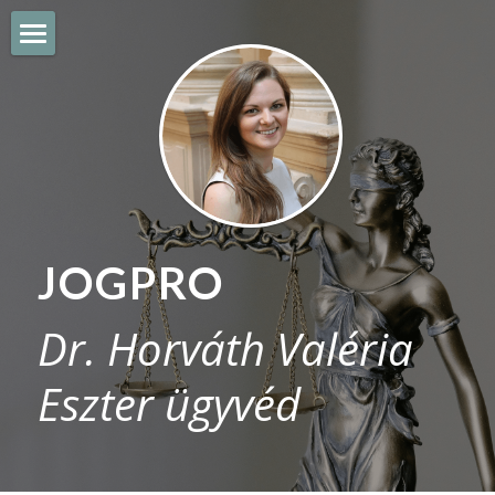
JOGPRO
CIVIL SZERVEZETEK
E-KERESKEDELEM
SZELLEMI TULAJDON
JOGPRO
WORKSHOP
Dr. Horváth Valéria 
BLOG
Eszter ügyvéd
Hungarian
Hungarian
English