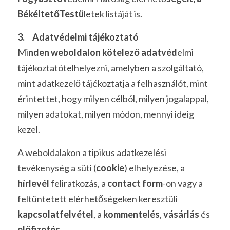
BékéltetőTestü
letek listáját is.
3.     Adatvédelmi tájékoztató 
Mi
nden weboldalon kötelező adatvéd
elmi 
tájékoztatótelhelyezni, amelyben a szolgáltató, 
mint adatkezelő tájékoztatja a felhasználót, mint 
érintettet, hogy milyen célból, milyen jogalappal, 
milyen adatokat, milyen módon, mennyi ideig 
kezel. 
A weboldalakon a tipikus adatkezelési 
tevékenység a süti (
cookie
) elhelyezése, a 
hírlevél 
feliratkozás, a 
contact form
-on vagy a 
feltüntetett elérhetőségeken keresztüli 
kapcsolatfelvétel
, a 
kommentelés
, 
vásárlás 
és 
előfizetés
. 