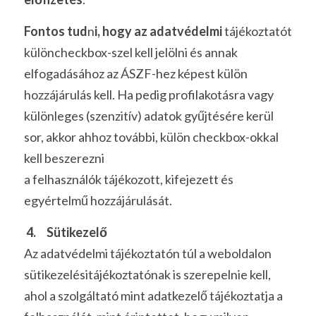
Fontos tud
n
i, hogy az adatvédelmi
 tájékoztatót 
különcheckbox-szel kell jelölni és annak 
elfogadásához az ÁSZF-hez képest külön 
hozzájárulás kell. Ha pedig profilakotásra vagy 
különleges (szenzitív) adatok gyűjtésére kerül 
sor, akkor ahhoz további, külön checkbox-okkal 
kell beszerezni
a felhasználók tájékozott, kifejezett és 
egyértelmű hozzájárulását. 
 4.     Sütikezelő
Az adatvédelmi tájékoztatón túl a weboldalon 
sütikezelésitájékoztatónak is szerepelnie kell, 
ahol a szolgáltató mint adatkezelő tájékoztatja a 