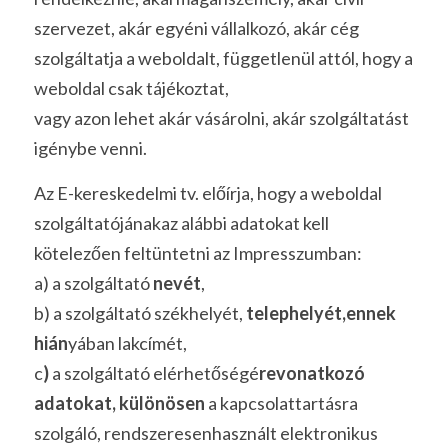
szervezet, akár egyéni vállalkozó, akár cég 
szolgáltatja a weboldalt, függetlenül attól, hogy a 
weboldal csak tájékoztat,
vagy azon lehet akár vásárolni, akár szolgáltatást 
igénybe venni. 
Az E-kereskedelmi tv. előírja, hogy a weboldal 
szolgáltatójánakaz alábbi adatokat kell 
kötelezően feltüntetni az Impresszumban:
a) a szolgáltató 
nevét
,
b) a szolgáltató székhelyét,
 telephelyét,ennek 
hián
yában lakcímét,
c
) 
a szolgáltató elérhetőségé
revonatkozó 
adatokat, különösen 
a kapcsolattartásra 
szolgáló, rendszeresenhasznált elektronikus