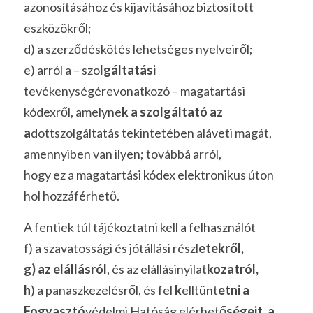
azonosításához és kijavításához biztosított 
eszközökről;
d) a szerződéskötés lehetséges nyelveiről;
e) arról a – szo
lgáltatási
tevékenységérevonatkozó – magatartási 
kódexről, amelyne
k a szolgáltató az 
a
dottszolgáltatás tekintetében aláveti magát, 
amennyiben van ilyen; továbbá arról,
hogy ez a magatartási kódex elektronikus úton 
hol hozzáférhető.
A fentiek túl tájékoztatni kell a felhasználót
f) a szavatossági és jótállási részl
etekről,
g) az elállásról
, és az elállásinyilat
kozatról, 
h
) a panaszkezelésről, és fel 
k
elltünt
etni a 
Fogyasztó
védelmi Hatóság elérhető
ségeit, a 