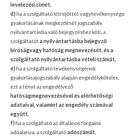
levelezési címét,
d) 
ha a szolgáltató létrejöttét vagytevékenysége 
gyakorlásának megkezdését jogszabály 
nyilvántartásba való bejegyzéshez köti, a 
szolgáltatót
 a nyilvántartásba bejegyző 
bíróságvagy hatóság megnevezését, és a 
szolgáltató nyilvántartásba vételi számát,
e) 
ha a szolgáltató tevékenységének 
gyakorlásajogszabály alapján engedélyköteles, 
ezt a tényt az engedélyező
hatóságmegnevezésével és elérhetőségi 
adataival, valamint az engedély számával 
együtt,
f) 
ha a szolgáltató az általános forgalmi 
adóalanya, a szolgáltató 
adószámát
,