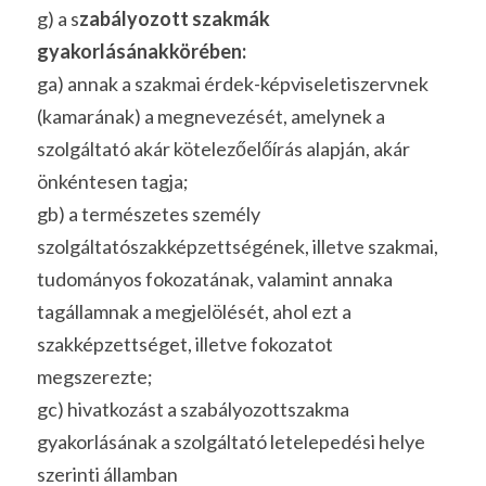
g) a
s
zabályozott szakmák 
gyakorlásánakkörében:
ga) annak a szakmai érdek-képviseletiszervnek 
(kamarának) a megnevezését, amelynek a 
szolgáltató akár kötelezőelőírás alapján, akár 
önkéntesen tagja;
gb) a természetes személy 
szolgáltatószakképzettségének, illetve szakmai, 
tudományos fokozatának, valamint annaka 
tagállamnak a megjelölését, ahol ezt a 
szakképzettséget, illetve fokozatot 
megszerezte;
gc) hivatkozást a szabályozottszakma 
gyakorlásának a szolgáltató letelepedési helye 
szerinti államban