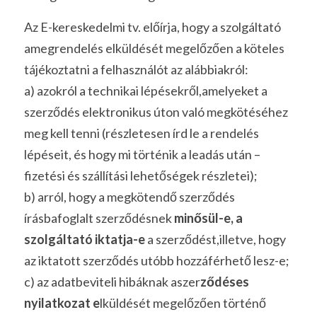
Az E-kereskedelmi tv. előírja, hogy a szolgáltató 
amegrendelés elküldését megelőzően a köteles 
tájékoztatni a felhasználót az alábbiakról:
a) azokról a technikai lépésekről,amelyeket a 
szerződés elektronikus úton való megkötéséhez 
meg kell tenni (részletesen írd le a rendelés 
lépéseit, és hogy mi történik a leadás után – 
fizetési és szállítási lehetőségek részletei);
b) arról, hogy a megkötendő szerződés 
írásbafoglalt szerződésnek
 minősül-e, a 
szolgáltató iktatja-e 
a szerződést,illetve, hogy 
az iktatott szerződés utóbb hozzáférhető lesz-e;
c) az adatbeviteli hibáknak aszer
ződéses 
nyilatkozat e
lküldését megelőzően történő 