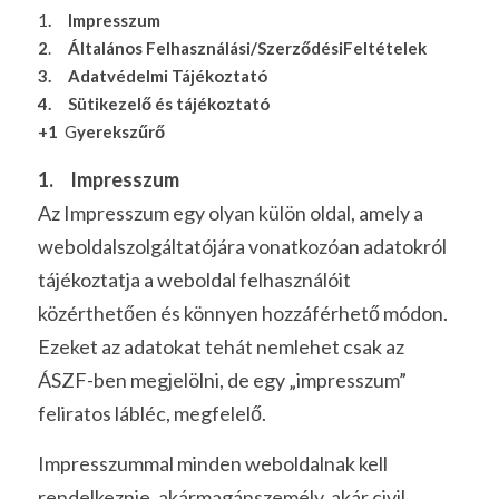
1
.     Impresszum
2
.
     Általános Felhasználási/SzerződésiFeltételek
3.
    Adatvédelmi Tájékoztató
4. 
   Sütikezelő és tájékoztató
+1  
G
yerekszűrő
1. 
 Impresszum
Az Impresszum egy olyan külön oldal, amely a 
weboldalszolgáltatójára vonatkozóan adatokról 
tájékoztatja a weboldal felhasználóit 
közérthetően és könnyen hozzáférhető módon. 
Ezeket az adatokat tehát nemlehet csak az 
ÁSZF-ben megjelölni, de egy „impresszum” 
feliratos lábléc, megfelelő.
Impresszummal minden weboldalnak kell 
rendelkeznie, akármagánszemély, akár civil 