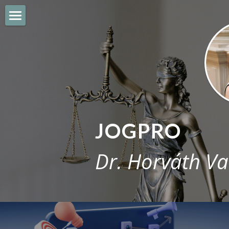
JOGPRO
CIVIL SZERVEZETEK
E-KERESKEDELEM
SZELLEMI TULAJDON
JOGPRO
WORKSHOP
Dr. Horváth Va
BLOG
Hungarian
Hungarian
English